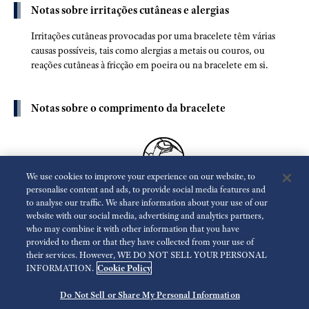
Notas sobre irritações cutâneas e alergias
Irritações cutâneas provocadas por uma bracelete têm várias
causas possíveis, tais como alergias a metais ou couros, ou
reações cutâneas à fricção em poeira ou na bracelete em si.
Notas sobre o comprimento da bracelete
We use cookies to improve your experience on our website, to
personalise content and ads, to provide social media features and
Ajuste a bracelete de forma a permitir alguma folga em relação
to analyse our traffic. We share information about your use of our
ao seu pulso para garantir um arejamento adequado. Quando
website with our social media, advertising and analytics partners,
usar o relógio, deixe espaço suficiente para passar um dedo entre
who may combine it with other information that you have
a bracelete e o seu pulso.
provided to them or that they have collected from your use of
their services. However, WE DO NOT SELL YOUR PERSONAL
INFORMATION.
Cookie Policy
Voltar
Próximo
Do Not Sell or Share My Personal Information
© 2026 Seiko Watch Corporation