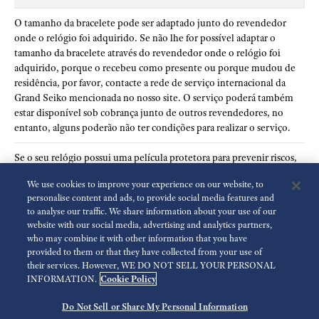
O tamanho da bracelete pode ser adaptado junto do revendedor
onde o relógio foi adquirido. Se não lhe for possível adaptar o
tamanho da bracelete através do revendedor onde o relógio foi
adquirido, porque o recebeu como presente ou porque mudou de
residência, por favor, contacte a rede de serviço internacional da
Grand Seiko mencionada no nosso site. O serviço poderá também
estar disponível sob cobrança junto de outros revendedores, no
entanto, alguns poderão não ter condições para realizar o serviço.
Se o seu relógio possui uma película protetora para prevenir riscos,
certifique-se de que a retira antes de usar o relógio. Se o relógio for
We use cookies to improve your experience on our website, to
usado com a película, poderá acumular-se poeira, suor ou humidade
personalise content and ads, to provide social media features and
sob a mesma e causar ferrugem.
to analyse our traffic. We share information about your use of our
website with our social media, advertising and analytics partners,
who may combine it with other information that you have
provided to them or that they have collected from your use of
their services. However, WE DO NOT SELL YOUR PERSONAL
INFORMATION.
Cookie Policy
Próximo
Do Not Sell or Share My Personal Information
© 2026 Seiko Watch Corporation