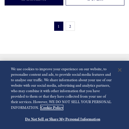
1
2
We use cookies to improve your experience on our website, to
personalise content and ads, to provide social media features and
to analyse our traffic. We share information about your use of our
website with our social media, advertising and analytics partners,
who may combine it with other information that you have
減少動畫
停用
provided to them or that they have collected from your use of
their services. However, WE DO NOT SELL YOUR PERSONAL
Cookie Policy
INFORMATION.
傳媒查詢
使用條款
隱私政策
Cookie 政策
可訪問性
Do Not Sell or Share My Personal Information
©
2026 Seiko Watch Corporation