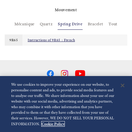
Mouvement
Mécanique
Quartz
Spring Drive
Bracelet
Tout
9R65
Instructions of 9R65 : French
We use cookies to improve your experience on our website, to
personalise content and ads, to provide social media features and
to analyse our traffic. We share information about your use of our
Réduire Les Animations
Désactivé
website with our social media, advertising and analytics partners,
who may combine it with other information that you have
provided to them or that they have collected from your use of
Espace presse
Terms of Use
Politique de confidentialité
their services. However, WE DO NOT SELL YOUR PERSONAL
Cookie Policy
INFORMATION.
Economic Operator