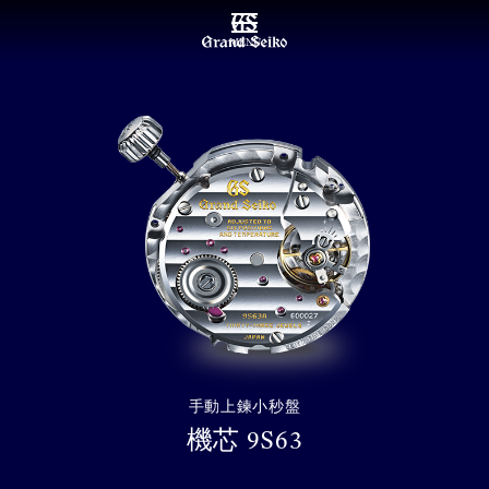
MENU
手動上鍊小秒盤
機芯 9S63