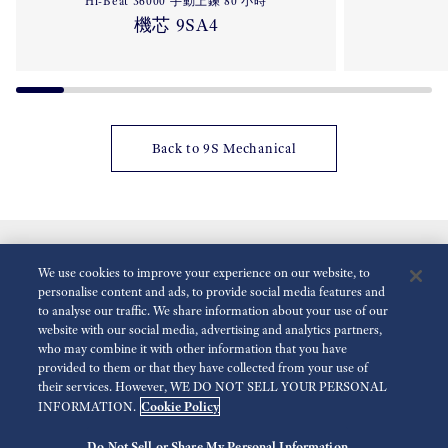
Hi-Beat 36000 手動上鍊 80 小時
機芯 9SA4
Back to 9S Mechanical
We use cookies to improve your experience on our website, to
personalise content and ads, to provide social media features and
to analyse our traffic. We share information about your use of our
website with our social media, advertising and analytics partners,
who may combine it with other information that you have
減少動畫
關閉
provided to them or that they have collected from your use of
their services. However, WE DO NOT SELL YOUR PERSONAL
Cookie Policy
INFORMATION.
For the Media
使用條款
隱私政策
Cookie 政策
可訪問性
Do Not Sell or Share My Personal Information