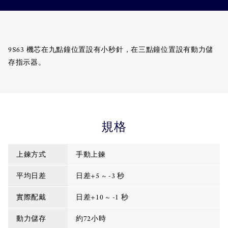
9S63 機芯在九點鐘位置設有小秒針，在三點鐘位置設有動力儲
存指示器。
規格
上鍊方式
手動上鍊
平均日差
日差+5 ~ -3 秒
實際配戴
日差+10 ~ -1 秒
動力儲存
約72小時