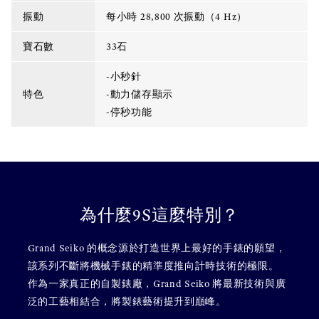
振動
每小時 28,800 次振動（4 Hz）
寶石數
33石
-小秒針
特色
-動力儲存顯示
-停秒功能
為什麼9S這麼特別？
Grand Seiko 的概念源於打造世界上最好的手錶的願望，
該系列不斷將機械手錶的精準度推向計時技術的極限。
作為一家真正的自製錶廠，Grand Seiko 將最新技術與廣
泛的工藝相結合，將製錶藝術提升到巔峰。