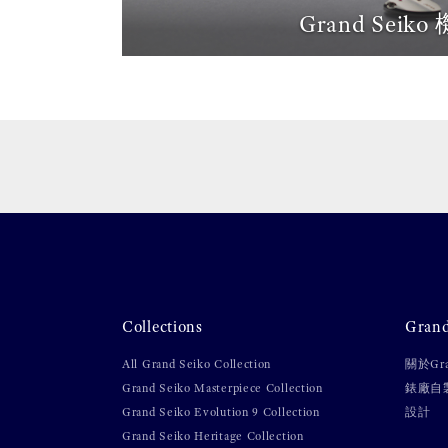
Grand Seiko
Collections
Gran
All Grand Seiko Collection
關於Gra
Grand Seiko Masterpiece Collection
錶廠自
Grand Seiko Evolution 9 Collection
設計
Grand Seiko Heritage Collection