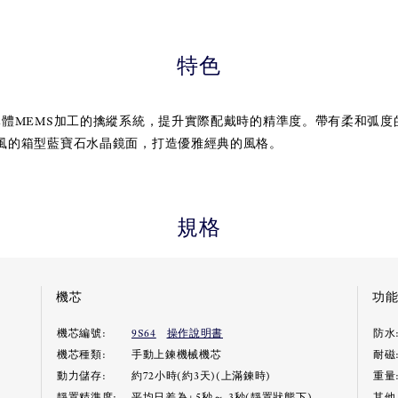
特色
導體MEMS加工的擒縱系統，提升實際配戴時的精準度。帶有柔和弧度
風的箱型藍寶石水晶鏡面，打造優雅經典的風格。
規格
機芯
功
機芯編號:
9S64
操作說明書
防水
機芯種類:
手動上鍊機械機芯
耐磁
動力儲存:
約72小時(約3天)(上滿鍊時)
重量
靜置精準度:
平均日差為+5秒～-3秒(靜置狀態下)
其他 