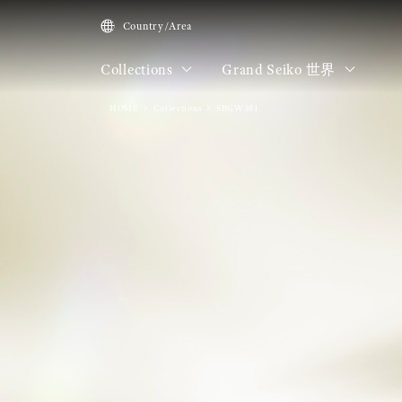
Country/Area
Collections
Grand Seiko 世界
HOME
Collections
SBGW301