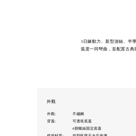
3日鍊動力、新型游絲、半
弧度一同彎曲，並配置古典
外觀
外觀:
不鏽鋼
背蓋:
可透視底蓋
6顆螺絲固定底蓋
鏡面材質:
箱型藍寶石水晶玻璃