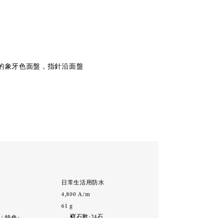
的象牙色面盤，指針沿面盤
能
:
日常生活用防水
:
4,800 A/m
:
61 g
寶石數:24石
/ 特色: