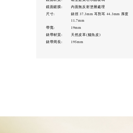
鏡面鍍膜:
內面無反射塗層處理
尺寸:
錶徑 37.3mm 耳對耳 44.3mm 厚度
11.7mm
帶寬:
19mm
錶帶材質:
天然皮革(鱷魚皮)
錶帶周長:
195mm