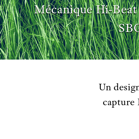
Mécanique Hi-Beat
SB
Un design
capture 