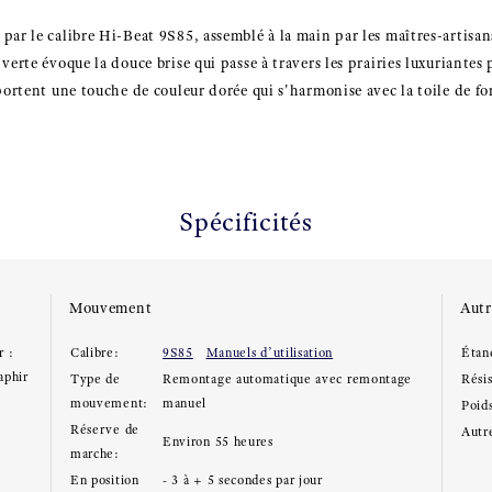
par le calibre Hi-Beat 9S85, assemblé à la main par les maîtres-artis
verte évoque la douce brise qui passe à travers les prairies luxuriantes
pportent une touche de couleur dorée qui s'harmonise avec la toile de f
Spécificités
Mouvement
Autr
r :
Calibre:
9S85
Manuels d’utilisation
Étan
aphir
Type de
Remontage automatique avec remontage
Rési
mouvement:
manuel
Poid
Réserve de
Autre
Environ 55 heures
marche:
En position
- 3 à + 5 secondes par jour