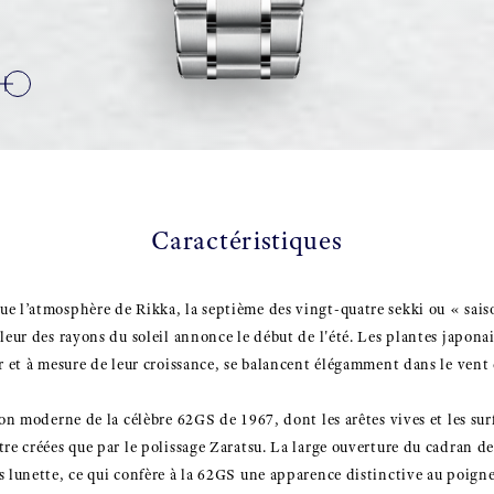
Caractéristiques
e l’atmosphère de Rikka, la septième des vingt-quatre sekki ou « sais
aleur des rayons du soleil annonce le début de l'été. Les plantes japona
r et à mesure de leur croissance, se balancent élégamment dans le vent 
ion moderne de la célèbre 62GS de 1967, dont les arêtes vives et les su
tre créées que par le polissage Zaratsu. La large ouverture du cadran d
s lunette, ce qui confère à la 62GS une apparence distinctive au poigne