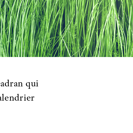
cadran qui
alendrier