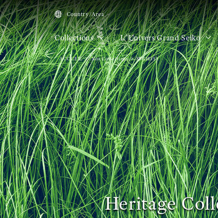
Country/Area
Collections
L’Univers Grand Seiko
ACCUEIL
Nos Collections
SBGH351
Heritage Coll