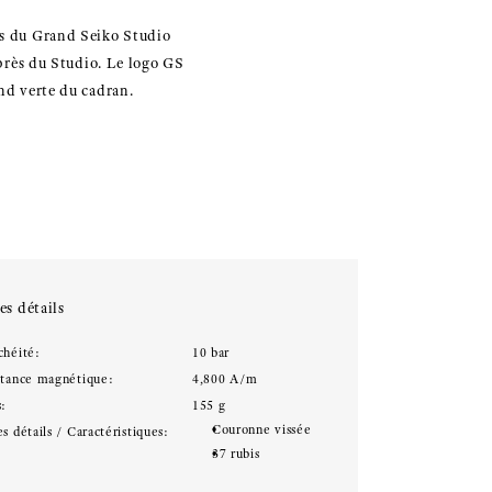
ans du Grand Seiko Studio
 près du Studio. Le logo GS
ond verte du cadran.
es détails
chéité:
10 bar
stance magnétique:
4,800 A/m
s:
155 g
Couronne vissée
s détails / Caractéristiques:
37 rubis