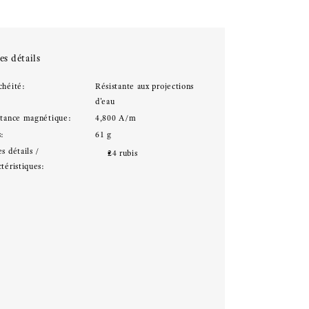
es détails
chéité:
Résistante aux projections
d'eau
stance magnétique:
4,800 A/m
s:
61 g
s détails /
24 rubis
téristiques: