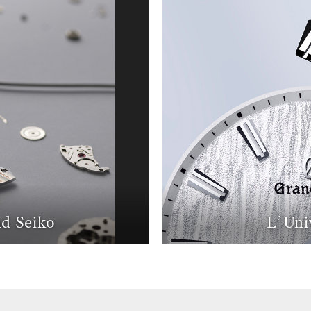
d Seiko
L’Uni