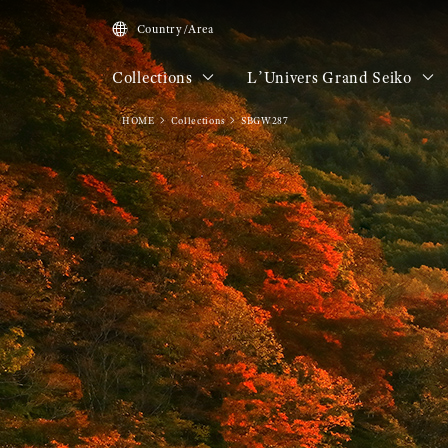
Country/Area
Collections
L’Univers Grand Seiko
HOME
Collections
SBGW287