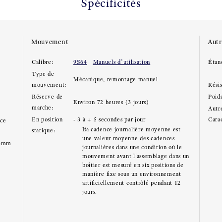
Spécificités
Mouvement
Autr
Calibre:
9S64
Manuels d’utilisation
Étan
Type de
Mécanique, remontage manuel
mouvement:
Rési
Réserve de
Poid
Environ 72 heures (3 jours)
marche:
Autre
En position
- 3 à + 5 secondes par jour
Carac
ace
La cadence journalière moyenne est
statique:
une valeur moyenne des cadences
.3mm
journalières dans une condition où le
mouvement avant l'assemblage dans un
boîtier est mesuré en six positions de
manière fixe sous un environnement
artificiellement contrôlé pendant 12
jours.