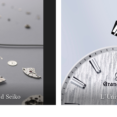
d Seiko
L’Uni