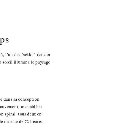
mps
, l’un des "sekki " (saison
u soleil illumine le paysage
le dans sa conception
 mouvement, assemblé et
on spiral, tous deux en
de marche de 72 heures.