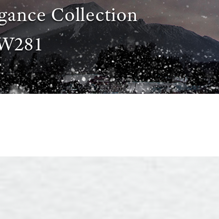
gance Collection
W281