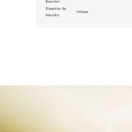
Bracelet:
Diamètre du
195mm
bracelet: