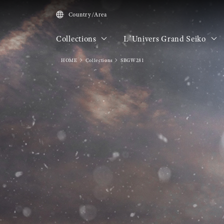
Country/Area
Collections
L’Univers Grand Seiko
HOME
Collections
SBGW281