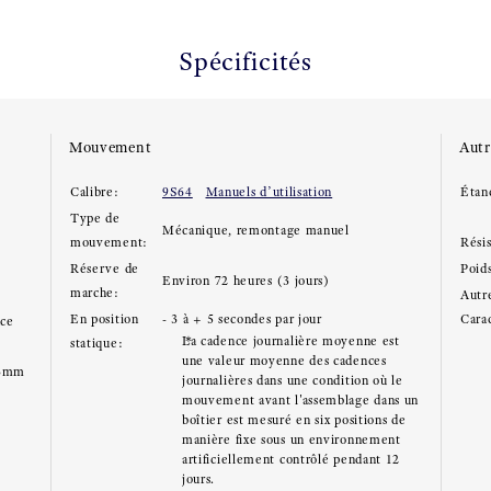
Spécificités
Mouvement
Autr
Calibre:
9S64
Manuels d’utilisation
Étan
Type de
Mécanique, remontage manuel
mouvement:
Rési
Réserve de
Poid
Environ 72 heures (3 jours)
marche:
Autre
En position
- 3 à + 5 secondes par jour
Carac
ace
La cadence journalière moyenne est
statique:
une valeur moyenne des cadences
.3mm
journalières dans une condition où le
mouvement avant l'assemblage dans un
boîtier est mesuré en six positions de
manière fixe sous un environnement
artificiellement contrôlé pendant 12
jours.