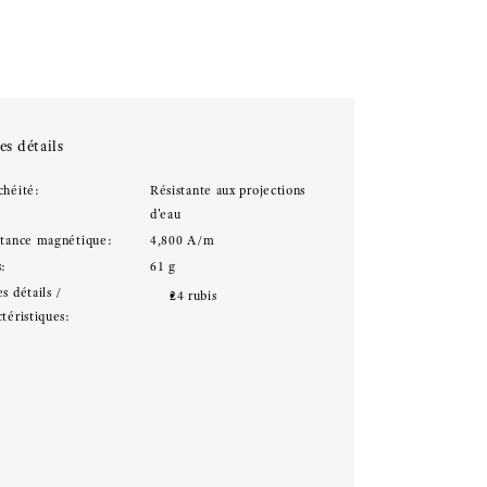
es détails
chéité:
Résistante aux projections
d'eau
stance magnétique:
4,800 A/m
s:
61 g
s détails /
24 rubis
téristiques: