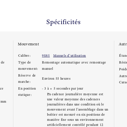
Spécificités
Mouvement
Autr
Calibre:
9S85
Manuels d’utilisation
Étan
d de
Type de
Remontage automatique avec remontage
Rési
mouvement:
manuel
Poid
Réserve de
Autre
Environ 55 heures
marche:
Carac
ace
En position
- 3 à + 5 secondes par jour
La cadence journalière moyenne est
statique:
une valeur moyenne des cadences
.7mm
journalières dans une condition où le
mouvement avant l'assemblage dans un
boîtier est mesuré en six positions de
manière fixe sous un environnement
artificiellement contrôlé pendant 12