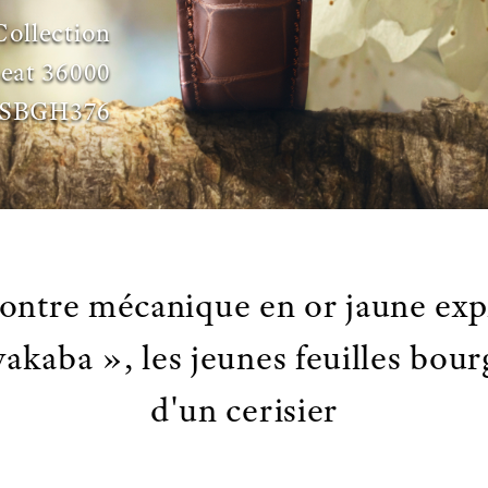
Collection
eat 36000
SBGH376
ntre mécanique en or jaune ex
akaba », les jeunes feuilles bou
d'un cerisier