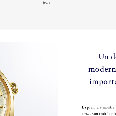
jours.
Un d
moderni
importa
La première montre 
1967. Son trait le pl