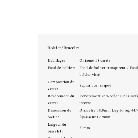
Boîtier/Bracelet
Habillage:
Or jaune 18 carats
Fond de boîtier:
Fond de boîtier transparent / Fon
boîtier vissé
Composition du
Saphir box- shaped
verre:
Revêtement du
Revêtement anti-reflet sur la surf
verre:
interne
Dimension du
Diamètre 38.0mm Lug-to-lug 44
boîtier:
Épaisseur 12.9mm
Largeur du
20mm
bracelet: