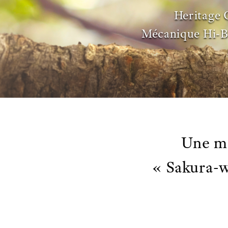
Heritage 
Mécanique Hi-B
Une mo
« Sakura-w