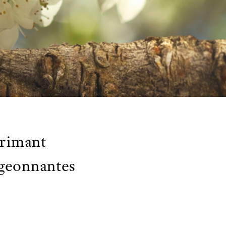
primant
rgeonnantes