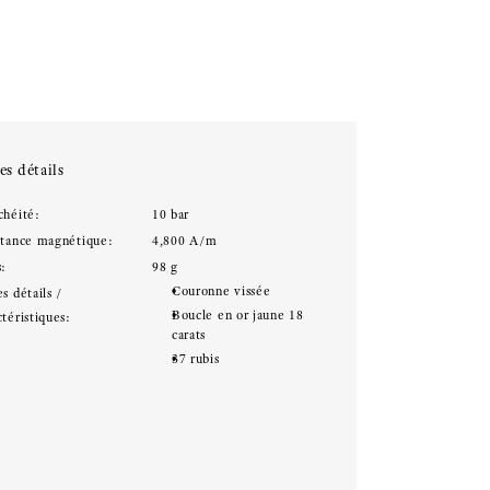
es détails
chéité:
10 bar
stance magnétique:
4,800 A/m
s:
98 g
Couronne vissée
s détails /
Boucle en or jaune 18
téristiques:
carats
37 rubis