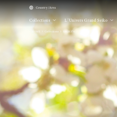
Country/Area
Collections
L’Univers Grand Seiko
HOME
Collections
SBGH376