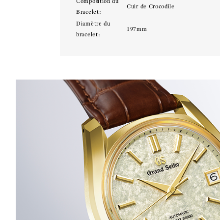
Composition du
Cuir de Crocodile
Bracelet:
Diamètre du
197mm
bracelet: