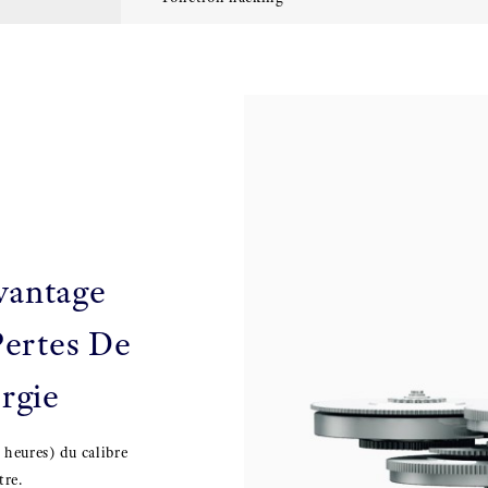
vantage
Pertes De
rgie
 heures) du calibre
tre.