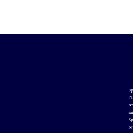
Sp
l’
re
sa
Sp
ro