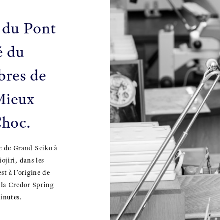
 du Pont
é du
bres de
Mieux
Choc.
e de Grand Seiko à
ojiri, dans les
t à l’origine de
 la Credor Spring
inutes.