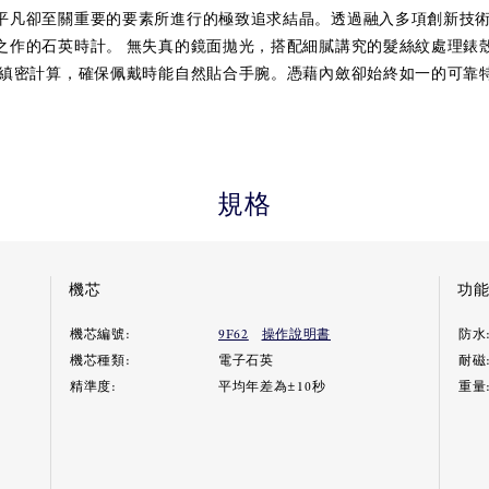
平凡卻至關重要的要素所進行的極致追求結晶。透過融入多項創新技
之作的石英時計。 無失真的鏡面拋光，搭配細膩講究的髮絲紋處理錶
過縝密計算，確保佩戴時能自然貼合手腕。憑藉內斂卻始終如一的可靠
規格
機芯
功
機芯編號:
9F62
操作說明書
防水
機芯種類:
電子石英
耐磁
精準度:
平均年差為±10秒
重量