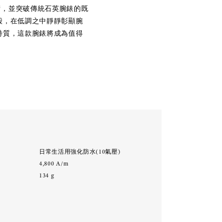
術，並突破傳統石英腕錶的既
殼，在低調之中靜靜彰顯腕
特質，這款腕錶將成為值得
能
:
日常生活用強化防水(10氣壓)
:
4,800 A/m
:
134 g