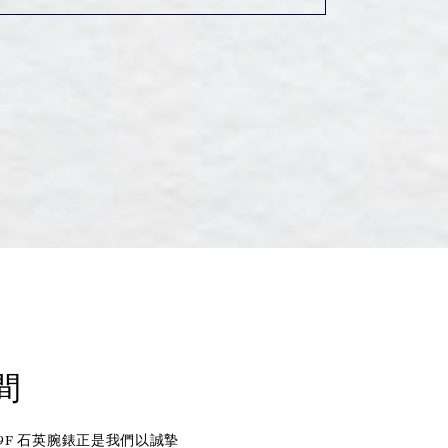
間
9F 石英腕錶正是我們以誠摯