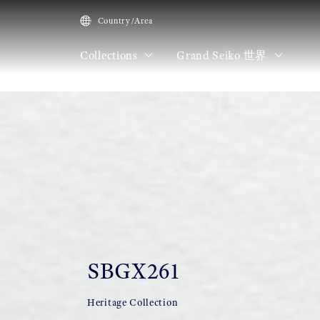
Country/Area
Collections
Grand Seiko 世界
HOME
Collections
SBGX261
SBGX261
Heritage Collection