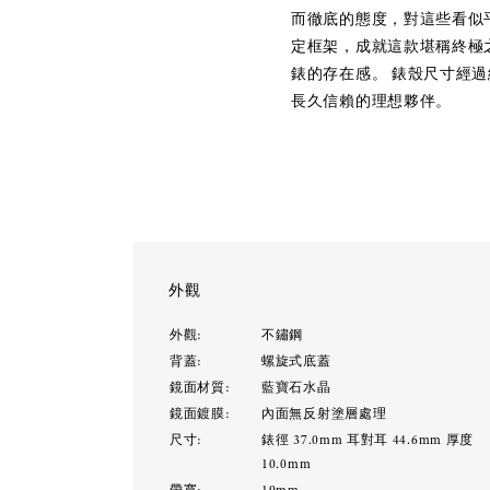
而徹底的態度，對這些看似
定框架，成就這款堪稱終極
錶的存在感。 錶殼尺寸經
長久信賴的理想夥伴。
外觀
外觀:
不鏽鋼
背蓋:
螺旋式底蓋
鏡面材質:
藍寶石水晶
鏡面鍍膜:
內面無反射塗層處理
尺寸:
錶徑 37.0mm 耳對耳 44.6mm 厚度
10.0mm