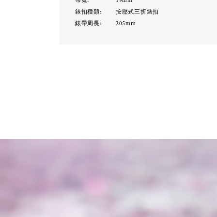
帶寬:
19mm
錶扣種類:
按壓式三折錶扣
錶帶周長:
205mm