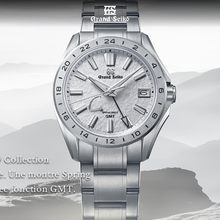
MENU
 Collection
e. Une montre Spring
vec fonction GMT.