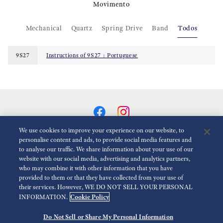
Movimento
Mechanical
Quartz
Spring Drive
Band
Todos
9S27
Instructions of 9S27 : Portuguese
We use cookies to improve your experience on our website, to
personalise content and ads, to provide social media features and
to analyse our traffic. We share information about your use of our
Reduzir animações
Desativado
website with our social media, advertising and analytics partners,
who may combine it with other information that you have
provided to them or that they have collected from your use of
Para a mídia
Termos de uso
Politica de Privacidade
their services. However, WE DO NOT SELL YOUR PERSONAL
Cookie Policy
INFORMATION.
Política de Cookies
Acessibilidade
Do Not Sell or Share My Personal Information
©
2026 Seiko Watch Corporation