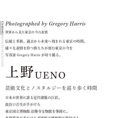
Photographed by Gregory Harris
Contents
世界から見た東京の今の表情
Movie
伝統と革新。過去から未来へ刻まれる東京の時間。
Product
様々な表情を持つ街たちが刻む東京の今を
Gregory Harris
写真家
が切り撮る。
Credit
上野
UENO
芸術文化とノスタルジーを
巡り歩く時間
日本が世界に誇る近代建築の巨匠、
故谷口吉生が手がけた
東京国立博物館 法隆寺宝物館を筆頭に、