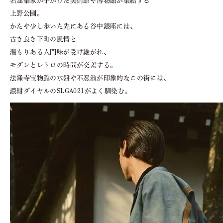
名建築家が手がけた美術館や博物館が集結する
上野公園。
かたや少し歩いた先にある谷中銀座には、
古き良き下町の風情と
温もりある人間味が受け継がれ、
モダンとレトロの時間が交差する。
法隆寺宝物館の水盤や不忍池が印象的なこの街には、
濃紺ダイヤルのSLGA021がよく馴染む。