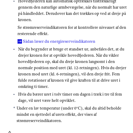
Hovedfjederen kan automatisk optrækkes tilstrækkeligt
gennem den naturlige armbevægelse, når du normalt har uret
på håndleddet. Derudover kan det trækkes op ved at dreje på
kronen.
Se strømreserveindikatoren for at kontrollere niveauet af den
resterende effekt.
Sådan læser du energireserveindikatoren
Når du begynder at bruge et standset ur, anbefales det, at du
drejer kronen for at opvikle hovedfjederen. Når du vikler
hovedfjederen op, skal du dreje kronen langsomt i den
normale position med uret (kl. 12-retningen). Hvis du drejer
kronen mod uret (kl. 6-retningen), vil den dreje frit. Fem
fulde rotationer af kronen vil give kraften til at drive uret i
omkring ti timer.
Hvis du bærer uret i tolv timer om dagen i træk i tre til fem
dage, vil uret være helt opviklet.
Under en lav temperatur (under 0°C), skal du altid beholde
mindst en sjettedel af urets effekt, der vises af
strømreserveindikatoren.