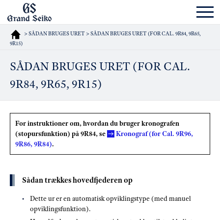
> SÅDAN BRUGES URET > SÅDAN BRUGES URET (FOR CAL. 9R84, 9R65,
9R15)
SÅDAN BRUGES URET (FOR CAL.
9R84, 9R65, 9R15)
For instruktioner om, hvordan du bruger kronografen
(stopursfunktion) på 9R84, se
Kronograf (for Cal. 9R96,
9R86, 9R84)
.
Sådan trækkes hovedfjederen op
Dette ur er en automatisk opviklingstype (med manuel
opviklingsfunktion).