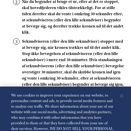
Når du begynder at bruge et ur, efter at det er stoppet,
skal hovedfjederen vikles tilstrækkeligt. For at stille
tiden derefter skal du vente i omkring 30 sekunder efter,
at sekundviseren (eller den lille sekundviser) begynder
at bevæge sig, og derefter trække kronen ud til det andet
klik.
Sekundviseren (eller den lille sekundviser) stopper med
at bevæge sig, når kronen trækkes ud til det andet klik.
Stop ikke bevægelsen af sekundviseren (eller den lille
sekundviser) i mere end 30 minutter. Hvis standsningen
af sekundviserens (eller den lille sekundviser) bevægelse
overstiger 30 minutter, skal du skubbe kronen ind igen
og vente i omkring 30 sekunder, efter at sekundviseren
(eller den lille sekundviser) begynder at bevæge sig igen,
og derefter stille tiden.
We use cookies to improve your experience on our website, to
personalise content and ads, to provide social media features and
FORSIGTIG
to analyse our traffic. We share information about your use of our
website with our social media, advertising and analytics partners,
For modeller med en skruekrone så husk at skrue kronen ind.
who may combine it with other information that you have
provided to them or that they have collected from your use of
their services. However, WE DO NOT SELL YOUR PERSONAL