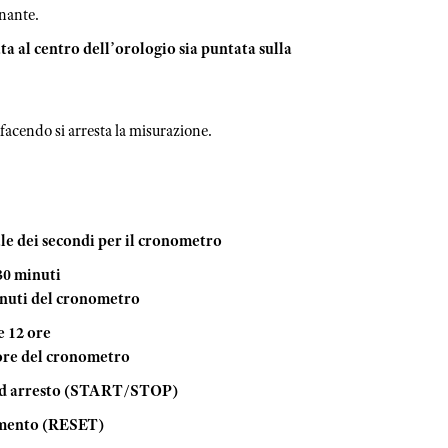
onante.
ta al centro dell’orologio sia puntata sulla
facendo si arresta la misurazione.
le dei secondi per il cronometro
30 minuti
inuti del cronometro
e 12 ore
ore del cronometro
 ed arresto (START/STOP)
amento (RESET)