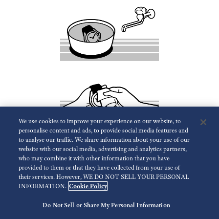
We use cookies to improve your experience on our website, to
personalise content and ads, to provide social media features and
to analyse our traffic. We share information about your use of our
Rincez la montre dans de l’eau douce et séchez-la soigneusement.
website with our social media, advertising and analytics partners,
Ne faites pas couler de l’eau directement du robinet sur la montre,
who may combine it with other information that you have
mais trempez-la dans un récipient rempli d’eau pour la laver.
provided to them or that they have collected from your use of
their services. However, WE DO NOT SELL YOUR PERSONAL
INFORMATION.
Cookie Policy
Retour
Suivant
Do Not Sell or Share My Personal Information
© 2026 Seiko Watch Corporation