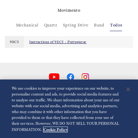
Movimento
Mechanical
Quartz
Spring Drive
Band
Todos
9SC5
Instructions of 9SC5 : Portuguese
We use cookies to improve your experience on our website, to
personalise content and ads, to provide social media features and
to analyse our traffic. We share information about your use of our
Reduzir animações
Desativado
website with our social media, advertising and analytics partners,
who may combine it with other information that you have
provided to them or that they have collected from your use of
Para a imprensa
Termos de utilização
Política de privacidade
their services. However, WE DO NOT SELL YOUR PERSONAL
Cookie Policy
INFORMATION.
Política de cookies
Acessibilidade
Economic Operator