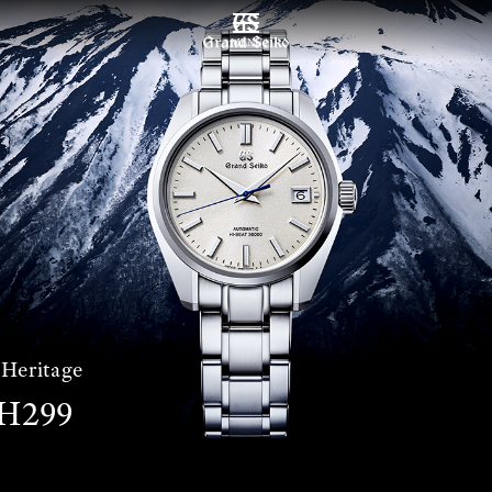
MENU
Heritage
H299