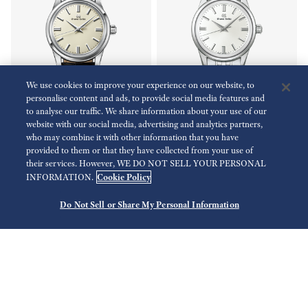
We use cookies to improve your experience on our website, to
personalise content and ads, to provide social media features and
to analyse our traffic. We share information about your use of our
website with our social media, advertising and analytics partners,
who may combine it with other information that you have
Coleção Elegance
Coleção Elegance
provided to them or that they have collected from your use of
SBGW301
SBGW305
their services. However, WE DO NOT SELL YOUR PERSONAL
Cookie Policy
INFORMATION.
EUR 5 200,00
EUR 6 000,00
Do Not Sell or Share My Personal Information