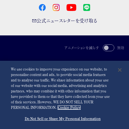
公式ニュースレターを受け取る
アニメーションを減らす
無効
For the Media
利用規約
プライバシーポリシー
クッキーポリシー
We use cookies to improve your experience on our website, to
アクセシビリティ
personalise content and ads, to provide social media features
and to analyse our traffic. We share information about your use
©
2026 Seiko Watch Corporation
of our website with our social media, advertising and analytics
partners, who may combine it with other information that you
have provided to them or that they have collected from your use
of their services. However, WE DO NOT SELL YOUR
PERSONAL INFORMATION.
Cookie Policy
Do Not Sell or Share My Personal Information