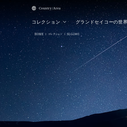
Country/Area
コレクション
グランドセイコーの世
HOME
コレクション
SLGC001