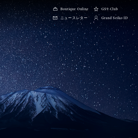
Boutique Online
GS9 Club
ニュースレター
Grand Seiko ID