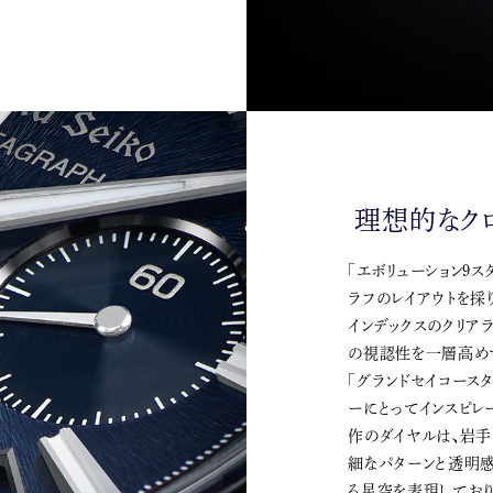
理想的なク
「エボリューション9
ラフのレイアウトを採
インデックスのクリア
の視認性を一層高め
「グランドセイコース
ーにとってインスピレ
作のダイヤルは、岩手
細なパターンと透明
る星空を表現してお