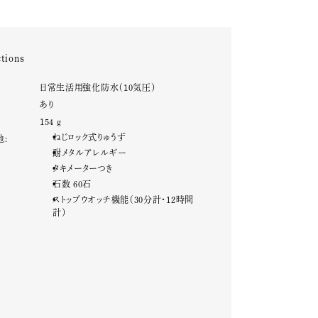
tions
:
日常生活用強化防水（10気圧）
:
あり
:
154 g
ねじロック式りゅうず
他:
耐メタルアレルギー
タキメーターつき
石数 60石
ストップウオッチ機能（30分計・12時間
計）