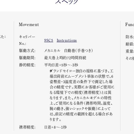
スペック
Movement
Func
ぶた：
キャリバー
防水
9SC5
Instructions
No.:
耐磁
駆動方式:
メカニカル 自動巻（手巻つき）
重量
駆動期間:
最大巻上時約72時間持続
その
静的精度:
平均日差+5秒～-3秒
グランドセイコー独自の規格に基づき、工
場出荷前にムーブメント単体の状態で、6
姿勢差・3温度差の条件下で測定した場
合の精度です。実際にお客様がご使用に
なる環境下での精度（携帯精度）とは異
なります。また、メカニカルモデルの特性
上、ご使用になる条件（携帯時間、温度、
腕の動き、強いショックや振動）によって
は、前記の精度の範囲を超える場合があ
ります。
携帯精度:
日差+8～-1秒