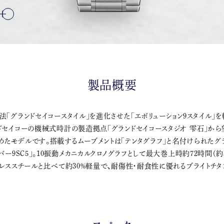
製品概要
法「グランドセイコースタイル」を進化させた「エボリューション9スタイル」
ンドセイコーの機械式時計の製造拠点「グランドセイコースタジオ 雫石」か
たモデルです。搭載するムーブメントは「テンタグラフ」と名付けられたグ
バー9SC5」。10振動メカニカルクロノグラフとして最大巻上時約72時間（
ンレススチールと比べて約30％軽量で、耐傷性・耐食性に優れるブライトチタ
。