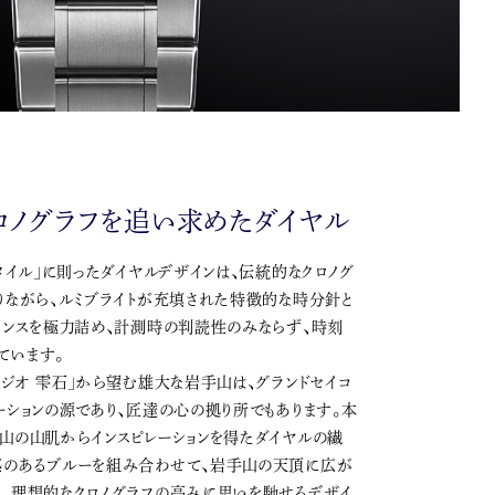
ロノグラフを追い求めたダイヤル
スタイル」に則ったダイヤルデザインは、伝統的なクロノグ
りながら、ルミブライトが充填された特徴的な時分針と
ランスを極力詰め、計測時の判読性のみならず、時刻
ています。
タジオ 雫石」から望む雄大な岩手山は、グランドセイコ
ーションの源であり、匠達の心の拠り所でもあります。本
山の山肌からインスピレーションを得たダイヤルの繊
感のあるブルーを組み合わせて、岩手山の天頂に広が
り、理想的なクロノグラフの高みに思いを馳せるデザイ