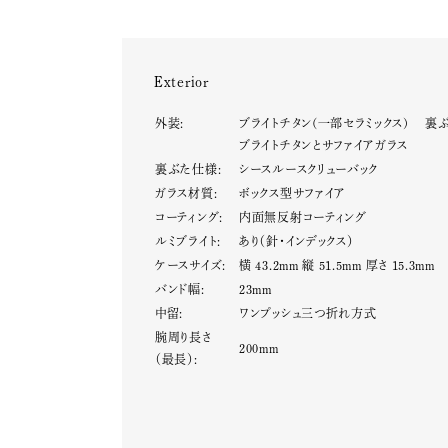
Exterior
外装:
ブライトチタン(一部セラミックス) 裏
ブライトチタンとサファイアガラス
裏ぶた仕様:
シースルースクリューバック
ガラス材質:
ボックス型サファイア
コーティング:
内面無反射コーティング
ルミブライト:
あり（針・インデックス）
ケースサイズ:
横 43.2mm 縦 51.5mm 厚さ 15.3mm
バンド幅:
23mm
中留:
ワンプッシュ三つ折れ方式
腕周り長さ
200mm
（最長）: