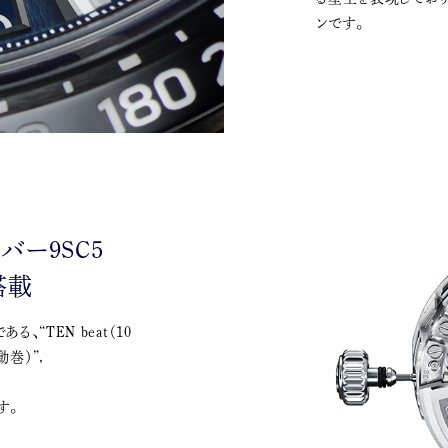
ンです。
バー9SC5
搭載
る、“TEN beat（10
自動巻）”,
す。