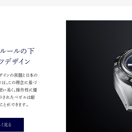
のルールの下
ツデザイン
デザインの真髄と日本の
作は、この理念に基づ
使い易く、操作性に優
ウトされたベゼルは耐
ことができます。
しく見る