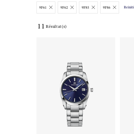
Reinitia
9F61
9F62
9F85
9F86
11
Résultat(s)